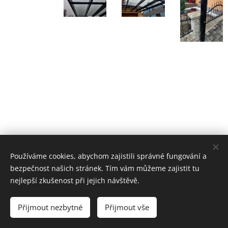
Používáme cookies, abychom zajistili správné fungování a
bezpečnost našich stránek. Tím vám můžeme zajistit tu
nejlepší zkušenost při jejich návštěvě.
© 2025 Zamečnictví
ANDĚL Údolní 255 Jemnice 67531
Přijmout nezbytné
Přijmout vše
Cookies