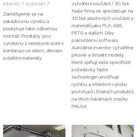
interiér / exteriér /
vytváření součástí / 3D tisk
Naše firma se specializuje na
Zaměřujeme se na
3D tisk plastových součástí z
zakázkovou výrobu a
materiálů jako PLA, ABS,
poskytuje také odbornou
PETG a dalších. Díky
montáž. Produkty jsou
pokročilému softwaru
vyrobeny z nerezové oceli v
Autodesk Inventor vytváříme
kombinaci se sklem, dřevem
přesné a detailní modely,
a dalšími materiály
které splňují vaše specifické
požadavky. Naše
technologie umožňuje
rychlou a efektivní výrobu
prototypů i finálních produktů
na třech tiskárnách značky
PRUSA