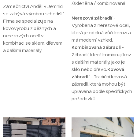
/skleněná / kombinovaná
Zámečnictví Anděl v Jemnici
se zabývá výrobou schodišť.
Nerezová zábradlí
-
Firma se specializuje na
Vyrobená z nerezové oceli,
kovovýrobu z běžných a
která je odolná vůči korozi a
nerezových ocelí v
má moderní vzhled
.
kombinaci se sklem, dřevem
Kombinovaná zábradlí
-
a dalšími materiály
Zábradlí, která kombinují kov
s dalšími materiály, jako je
sklo nebo dřevo
.Kovová
zábradlí
- Tradiční kovová
zábradlí, která mohou být
upravena podle specifických
požadavků