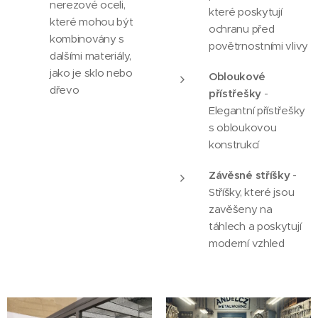
nerezové oceli,
které poskytují
které mohou být
ochranu před
kombinovány s
povětrnostními vlivy
dalšími materiály,
jako je sklo nebo
Obloukové
dřevo
přístřešky
-
Elegantní přístřešky
s obloukovou
konstrukcí
Závěsné stříšky
-
Stříšky, které jsou
zavěšeny na
táhlech a poskytují
moderní vzhled