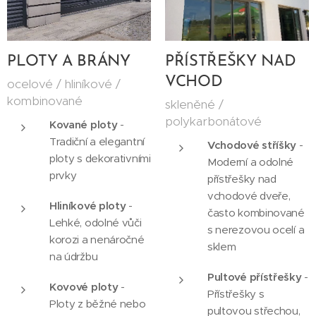
PLOTY A BRÁNY
PŘÍSTŘEŠKY NAD
VCHOD
ocelové / hliníkové /
kombinované
skleněné /
polykarbonátové
Kované ploty
-
Tradiční a elegantní
Vchodové stříšky
-
ploty s dekorativními
Moderní a odolné
prvky
přístřešky nad
vchodové dveře,
Hliníkové ploty
-
často kombinované
Lehké, odolné vůči
s nerezovou ocelí a
korozi a nenáročné
sklem
na údržbu
Pultové přístřešky
-
Kovové ploty
-
Přístřešky s
Ploty z běžné nebo
pultovou střechou,