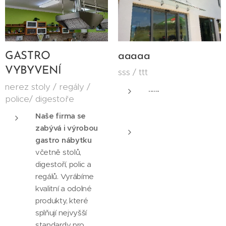
GASTRO
aaaaa
VYBYVENÍ
sss / ttt
nerez stoly / regály /
......
police/ digestoře
Naše firma se
zabývá i výrobou
gastro nábytku
včetně stolů,
digestoří, polic a
regálů. Vyrábíme
kvalitní a odolné
produkty, které
splňují nejvyšší
standardy pro