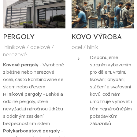
PERGOLY
KOVO VÝROBA
hliníkové / ocelové /
ocel / hliník
nerezové
Disponujeme
Kovové pergoly
- Vyrobené
strojním vybavením
z běžné nebo nerezové
pro dělení, vrtání,
oceli, často kombinované se
lisování, ohýbání,
sklem nebo dřevem
stáčení a svařování
Hliníkové pergoly
- Lehké a
kovů, což nám
odolné pergoly, které
umožňuje vyhovět i
nevyžadují náročnou údržbu
těm nejnáročnějším
s odolným zasklení
požadavkům
bezpečnostním sklem
zákazníků
Polykarbonátové pergoly
-