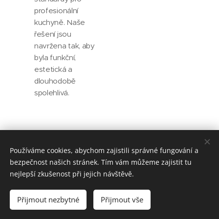
profesionální
kuchyně. Naše
řešení jsou
navržena tak, aby
byla funkční,
estetická a
dlouhodobě
spolehlivá.
Používáme cookies, abychom zajistili správné fungování a
bezpečnost našich stránek. Tím vám můžeme zajistit tu
nejlepší zkušenost při jejich návštěvě.
© 2025 Zamečnictví
ANDĚL Údolní 255 Jemnice 67531
Přijmout nezbytné
Přijmout vše
Cookies