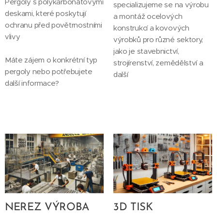
Pergoly s polykarbonátovými
specializujeme se na výrobu
deskami, které poskytují
a montáž ocelových
ochranu před povětrnostními
konstrukcí a kovových
vlivy
výrobků pro různé sektory,
jako je stavebnictví,
Máte zájem o konkrétní typ
strojírenství, zemědělství a
pergoly nebo potřebujete
další
další informace?
NEREZ VÝROBA
3D TISK