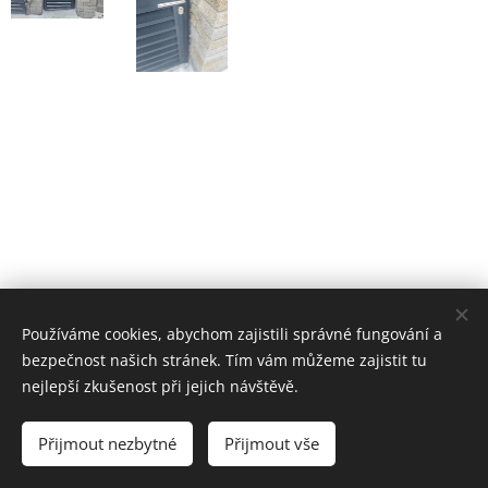
Používáme cookies, abychom zajistili správné fungování a
bezpečnost našich stránek. Tím vám můžeme zajistit tu
nejlepší zkušenost při jejich návštěvě.
© 2025 Zamečnictví
ANDĚL Údolní 255 Jemnice 67531
Přijmout nezbytné
Přijmout vše
Cookies