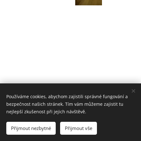
Používáme cookies, abychom zajistili správné fungování a
bezpečnost našich stránek. Tím vám můžeme zajistit tu
nejlepší zkušenost při jejich návštěvě.
© 2025 Zamečnictví
ANDĚL Údolní 255 Jemnice 67531
Přijmout nezbytné
Přijmout vše
Cookies